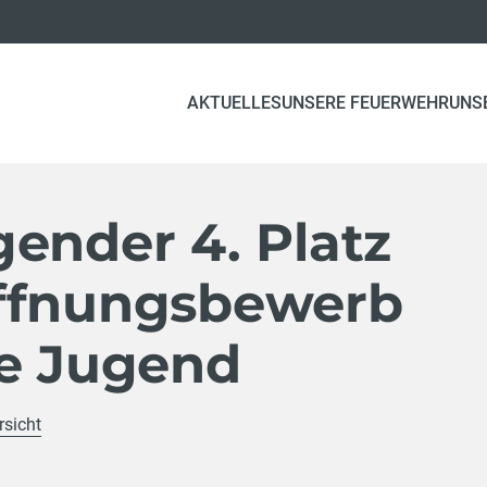
AKTUELLES
UNSERE FEUERWEHR
UNS
ender 4. Platz
ffnungsbewerb
re Jugend
rsicht