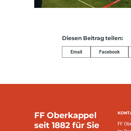
Diesen Beitrag teilen:
Email
Facebook
FF Oberkappel
KONT
seit 1882 für Sie
FF Ob