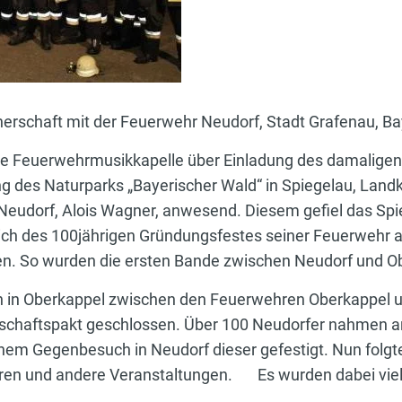
nerschaft mit der Feuerwehr Neudorf, Stadt Grafenau, Ba
ere Feuerwehrmusikkapelle über Einladung des damalig
ung des Naturparks „Bayerischer Wald“ in Spiegelau, Land
eudorf, Alois Wagner, anwesend. Diesem gefiel das Spie
slich des 100jährigen Gründungsfestes seiner Feuerwehr 
. So wurden die ersten Bande zwischen Neudorf und Ob
n in Oberkappel zwischen den Feuerwehren Oberkappel
schaftspakt geschlossen. Über 100 Neudorfer nahmen an
inem Gegenbesuch in Neudorf dieser gefestigt. Nun folg
eren und andere Veranstaltungen. Es wurden dabei vie