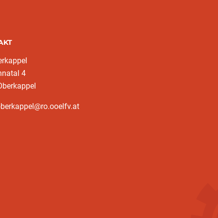
AKT
erkappel
natal 4
Oberkappel
oberkappel@ro.ooelfv.at